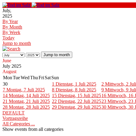
July,
2025
By Year
By Month
By Week
Today
Jump to month
Jump to month
June
July 2025
August
Mon
Tue
Wed
Thu
Fri
Sat
Sun
30
1
Dienstag, 1 Juli 2025
2
Mittwoch, 2 Jul
7
Montag, 7 Juli 2025
8
Dienstag, 8 Juli 2025
9
Mittwoch, 9 Jul
14
Montag, 14 Juli 2025
15
Dienstag, 15 Juli 2025
16
Mittwoch, 16 J
21
Montag, 21 Juli 2025
22
Dienstag, 22 Juli 2025
23
Mittwoch, 23 J
28
Montag, 28 Juli 2025
29
Dienstag, 29 Juli 2025
30
Mittwoch, 30 J
DEFAULT
Vortragsreihe
All Categories ...
Show events from all categories