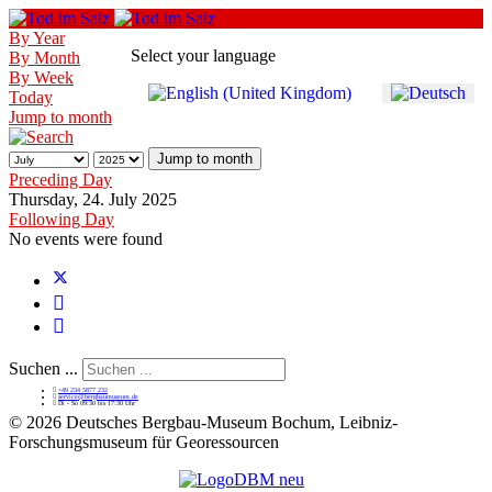
By Year
Select your language
By Month
By Week
Today
Jump to month
Jump to month
Preceding Day
Thursday, 24. July 2025
Following Day
No events were found
Suchen ...
+49 234 5877 232
service@bergbaumuseum.de
Di - So 09:30 bis 17:30 Uhr
©
2026 Deutsches Bergbau-Museum Bochum, Leibniz-
Forschungsmuseum für Georessourcen