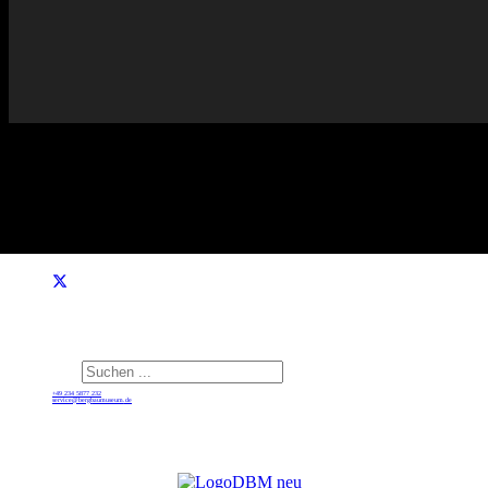
Suchen ...
+49 234 5877 232
service@bergbaumuseum.de
Di - So 09:30 bis 17:30 Uhr
©
2026 Deutsches Bergbau-Museum Bochum, Leibniz-
Forschungsmuseum für Georessourcen