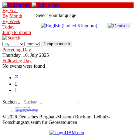
By Year
Select your language
By Month
By Week
Today
Jump to month
Jump to month
Preceding Day
Thursday, 10. July 2025
Following Day
No events were found
Suchen ...
+49 234 5877 232
service@bergbaumuseum.de
Di - So 09:30 bis 17:30 Uhr
©
2026 Deutsches Bergbau-Museum Bochum, Leibniz-
Forschungsmuseum für Georessourcen