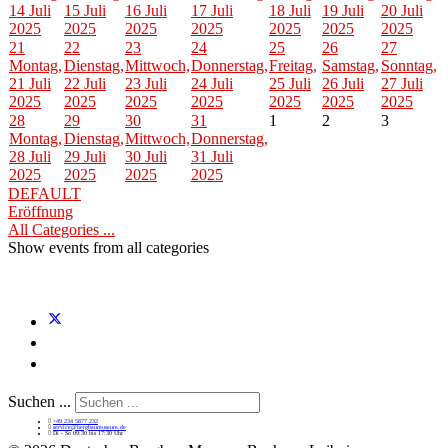
14 Juli
15 Juli
16 Juli
17 Juli
18 Juli
19 Juli
20 Juli
2025
2025
2025
2025
2025
2025
2025
21
22
23
24
25
26
27
Montag,
Dienstag,
Mittwoch,
Donnerstag,
Freitag,
Samstag,
Sonntag,
21 Juli
22 Juli
23 Juli
24 Juli
25 Juli
26 Juli
27 Juli
2025
2025
2025
2025
2025
2025
2025
28
29
30
31
1
2
3
Montag,
Dienstag,
Mittwoch,
Donnerstag,
28 Juli
29 Juli
30 Juli
31 Juli
2025
2025
2025
2025
DEFAULT
Eröffnung
All Categories ...
Show events from all categories
Suchen ...
+49 234 5877 232
service@bergbaumuseum.de
Di - So 09:30 bis 17:30 Uhr