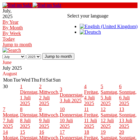
July,
Select your language
2025
By Year
By Month
By Week
Today
Jump to month
Jump to month
June
July 2025
August
Mon
Tue
Wed
Thu
Fri
Sat
Sun
30
1
2
4
5
6
3
Dienstag,
Mittwoch,
Freitag,
Samstag,
Sonntag,
Donnerstag,
1 Juli
2 Juli
4 Juli
5 Juli
6 Juli
3 Juli 2025
2025
2025
2025
2025
2025
7
8
9
10
11
12
13
Montag,
Dienstag,
Mittwoch,
Donnerstag,
Freitag,
Samstag,
Sonntag,
7 Juli
8 Juli
9 Juli
10 Juli
11 Juli
12 Juli
13 Juli
2025
2025
2025
2025
2025
2025
2025
14
15
16
17
18
19
20
Montag,
Dienstag,
Mittwoch,
Donnerstag,
Freitag,
Samstag,
Sonntag,