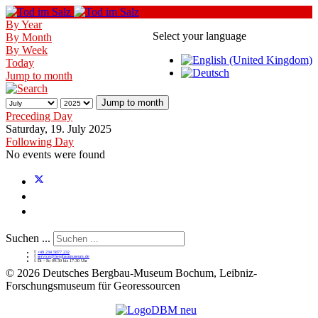
By Year
Select your language
By Month
By Week
Today
Jump to month
Jump to month
Preceding Day
Saturday, 19. July 2025
Following Day
No events were found
Suchen ...
+49 234 5877 232
service@bergbaumuseum.de
Di - So 09:30 bis 17:30 Uhr
©
2026 Deutsches Bergbau-Museum Bochum, Leibniz-
Forschungsmuseum für Georessourcen