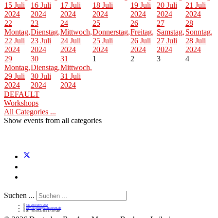
15 Juli
16 Juli
17 Juli
18 Juli
19 Juli
20 Juli
21 Juli
2024
2024
2024
2024
2024
2024
2024
22
23
24
25
26
27
28
Montag,
Dienstag,
Mittwoch,
Donnerstag,
Freitag,
Samstag,
Sonntag,
22 Juli
23 Juli
24 Juli
25 Juli
26 Juli
27 Juli
28 Juli
2024
2024
2024
2024
2024
2024
2024
29
30
31
1
2
3
4
Montag,
Dienstag,
Mittwoch,
29 Juli
30 Juli
31 Juli
2024
2024
2024
DEFAULT
Workshops
All Categories ...
Show events from all categories
Suchen ...
+49 234 5877 232
service@bergbaumuseum.de
Di - So 09:30 bis 17:30 Uhr