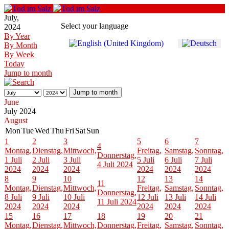
July,
Select your language
2024
By Year
By Month
By Week
Today
Jump to month
Jump to month
June
July 2024
August
Mon
Tue
Wed
Thu
Fri
Sat
Sun
1
2
3
5
6
7
4
Montag,
Dienstag,
Mittwoch,
Freitag,
Samstag,
Sonntag,
Donnerstag,
1 Juli
2 Juli
3 Juli
5 Juli
6 Juli
7 Juli
4 Juli 2024
2024
2024
2024
2024
2024
2024
8
9
10
12
13
14
11
Montag,
Dienstag,
Mittwoch,
Freitag,
Samstag,
Sonntag,
Donnerstag,
8 Juli
9 Juli
10 Juli
12 Juli
13 Juli
14 Juli
11 Juli 2024
2024
2024
2024
2024
2024
2024
15
16
17
18
19
20
21
Montag,
Dienstag,
Mittwoch,
Donnerstag,
Freitag,
Samstag,
Sonntag,