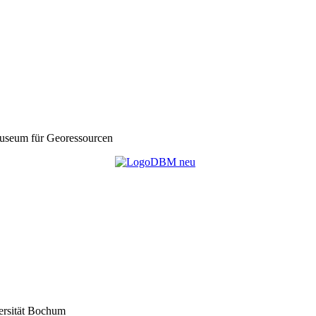
seum für Georessourcen
ersität Bochum