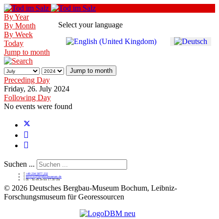
By Year
Select your language
By Month
By Week
Today
Jump to month
Jump to month
Preceding Day
Friday, 26. July 2024
Following Day
No events were found
Suchen ...
+49 234 5877 232
service@bergbaumuseum.de
Di - So 09:30 bis 17:30 Uhr
©
2026 Deutsches Bergbau-Museum Bochum, Leibniz-
Forschungsmuseum für Georessourcen