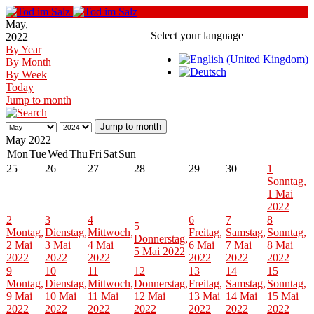
May,
Select your language
2022
By Year
By Month
By Week
Today
Jump to month
Jump to month
May 2022
Mon
Tue
Wed
Thu
Fri
Sat
Sun
25
26
27
28
29
30
1
Sonntag,
1 Mai
2022
2
3
4
6
7
8
5
Montag,
Dienstag,
Mittwoch,
Freitag,
Samstag,
Sonntag,
Donnerstag,
2 Mai
3 Mai
4 Mai
6 Mai
7 Mai
8 Mai
5 Mai 2022
2022
2022
2022
2022
2022
2022
9
10
11
12
13
14
15
Montag,
Dienstag,
Mittwoch,
Donnerstag,
Freitag,
Samstag,
Sonntag,
9 Mai
10 Mai
11 Mai
12 Mai
13 Mai
14 Mai
15 Mai
2022
2022
2022
2022
2022
2022
2022