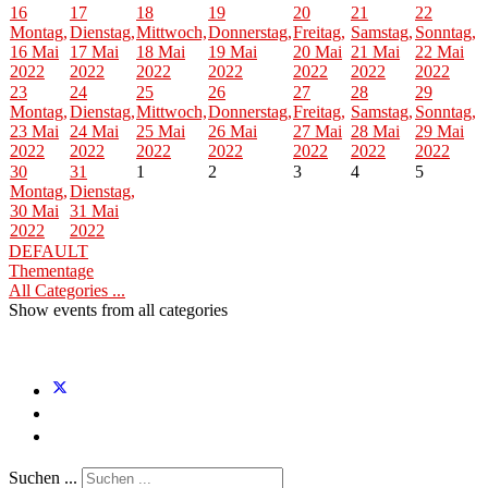
16
17
18
19
20
21
22
Montag,
Dienstag,
Mittwoch,
Donnerstag,
Freitag,
Samstag,
Sonntag,
16 Mai
17 Mai
18 Mai
19 Mai
20 Mai
21 Mai
22 Mai
2022
2022
2022
2022
2022
2022
2022
23
24
25
26
27
28
29
Montag,
Dienstag,
Mittwoch,
Donnerstag,
Freitag,
Samstag,
Sonntag,
23 Mai
24 Mai
25 Mai
26 Mai
27 Mai
28 Mai
29 Mai
2022
2022
2022
2022
2022
2022
2022
30
31
1
2
3
4
5
Montag,
Dienstag,
30 Mai
31 Mai
2022
2022
DEFAULT
Thementage
All Categories ...
Show events from all categories
Suchen ...