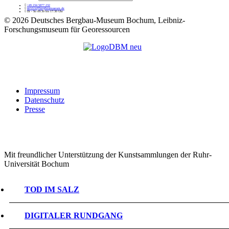
+49 234 5877 232
service@bergbaumuseum.de
Di - So 09:30 bis 17:30 Uhr
©
2026 Deutsches Bergbau-Museum Bochum, Leibniz-
Forschungsmuseum für Georessourcen
Impressum
Datenschutz
Presse
Mit freundlicher Unterstützung der Kunstsammlungen der Ruhr-
Universität Bochum
TOD IM SALZ
DIGITALER RUNDGANG