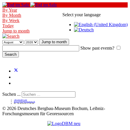
By Year
Select your language
By Month
By Week
Today
Jump to month
Jump to month
Show past events?
Suchen ...
+49 234 5877 232
service@bergbaumuseum.de
Di - So 09:30 bis 17:30 Uhr
©
2026 Deutsches Bergbau-Museum Bochum, Leibniz-
Forschungsmuseum für Georessourcen