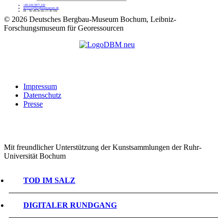
+49 234 5877 232
service@bergbaumuseum.de
Di - So 09:30 bis 17:30 Uhr
©
2026 Deutsches Bergbau-Museum Bochum, Leibniz-
Forschungsmuseum für Georessourcen
Impressum
Datenschutz
Presse
Mit freundlicher Unterstützung der Kunstsammlungen der Ruhr-
Universität Bochum
TOD IM SALZ
DIGITALER RUNDGANG