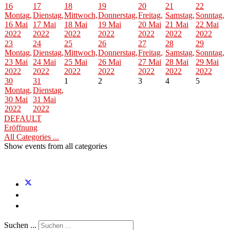
16
17
18
19
20
21
22
Montag,
Dienstag,
Mittwoch,
Donnerstag,
Freitag,
Samstag,
Sonntag,
16 Mai
17 Mai
18 Mai
19 Mai
20 Mai
21 Mai
22 Mai
2022
2022
2022
2022
2022
2022
2022
23
24
25
26
27
28
29
Montag,
Dienstag,
Mittwoch,
Donnerstag,
Freitag,
Samstag,
Sonntag,
23 Mai
24 Mai
25 Mai
26 Mai
27 Mai
28 Mai
29 Mai
2022
2022
2022
2022
2022
2022
2022
30
31
1
2
3
4
5
Montag,
Dienstag,
30 Mai
31 Mai
2022
2022
DEFAULT
Eröffnung
All Categories ...
Show events from all categories
Suchen ...