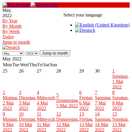
May,
Select your language
2022
By Year
By Month
By Week
Today
Jump to month
Jump to month
May 2022
Mon
Tue
Wed
Thu
Fri
Sat
Sun
25
26
27
28
29
30
1
Sonntag,
1 Mai
2022
2
3
4
6
7
8
5
Montag,
Dienstag,
Mittwoch,
Freitag,
Samstag,
Sonntag,
Donnerstag,
2 Mai
3 Mai
4 Mai
6 Mai
7 Mai
8 Mai
5 Mai 2022
2022
2022
2022
2022
2022
2022
9
10
11
12
13
14
15
Montag,
Dienstag,
Mittwoch,
Donnerstag,
Freitag,
Samstag,
Sonntag,
9 Mai
10 Mai
11 Mai
12 Mai
13 Mai
14 Mai
15 Mai
2022
2022
2022
2022
2022
2022
2022