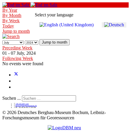
By Year
Select your language
By Month
By Week
Today
Jump to month
Jump to month
Preceding Week
01 - 07 July, 2024
Following Week
No events were found
Suchen ...
+49 234 5877 232
service@bergbaumuseum.de
Di - So 09:30 bis 17:30 Uhr
©
2026 Deutsches Bergbau-Museum Bochum, Leibniz-
Forschungsmuseum für Georessourcen