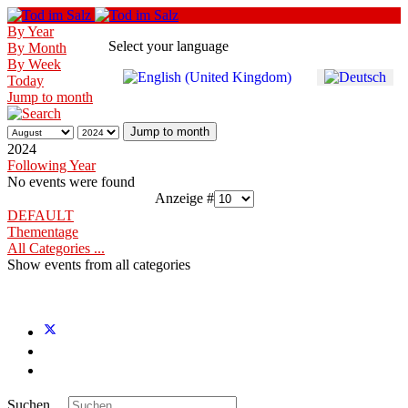
By Year
Select your language
By Month
By Week
Today
Jump to month
Jump to month
2024
Following Year
No events were found
Pagination List Limit
Anzeige #
DEFAULT
Thementage
All Categories ...
Show events from all categories
Suchen ...