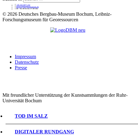
+49 234 5877 232
service@bergbaumuseum.de
Di - So 09:30 bis 17:30 Uhr
©
2026 Deutsches Bergbau-Museum Bochum, Leibniz-
Forschungsmuseum für Georessourcen
Impressum
Datenschutz
Presse
Mit freundlicher Unterstützung der Kunstsammlungen der Ruhr-
Universität Bochum
TOD IM SALZ
DIGITALER RUNDGANG