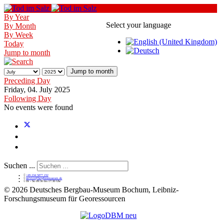
By Year
Select your language
By Month
By Week
Today
Jump to month
Jump to month
Preceding Day
Friday, 04. July 2025
Following Day
No events were found
Suchen ...
+49 234 5877 232
service@bergbaumuseum.de
Di - So 09:30 bis 17:30 Uhr
©
2026 Deutsches Bergbau-Museum Bochum, Leibniz-
Forschungsmuseum für Georessourcen