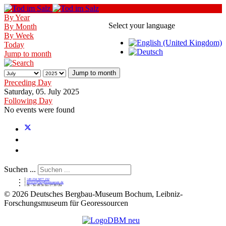
By Year
Select your language
By Month
By Week
Today
Jump to month
Jump to month
Preceding Day
Saturday, 05. July 2025
Following Day
No events were found
Suchen ...
+49 234 5877 232
service@bergbaumuseum.de
Di - So 09:30 bis 17:30 Uhr
©
2026 Deutsches Bergbau-Museum Bochum, Leibniz-
Forschungsmuseum für Georessourcen