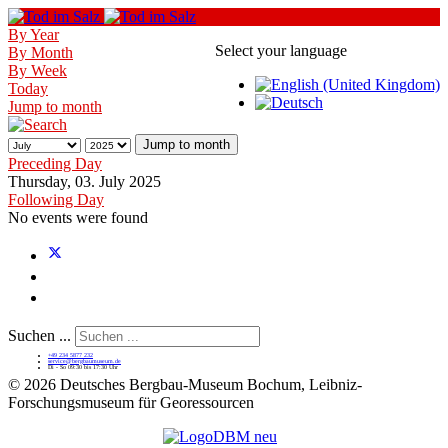
By Year
Select your language
By Month
By Week
Today
Jump to month
Jump to month
Preceding Day
Thursday, 03. July 2025
Following Day
No events were found
Suchen ...
+49 234 5877 232
service@bergbaumuseum.de
Di - So 09:30 bis 17:30 Uhr
©
2026 Deutsches Bergbau-Museum Bochum, Leibniz-
Forschungsmuseum für Georessourcen