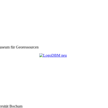
seum für Georessourcen
ersität Bochum