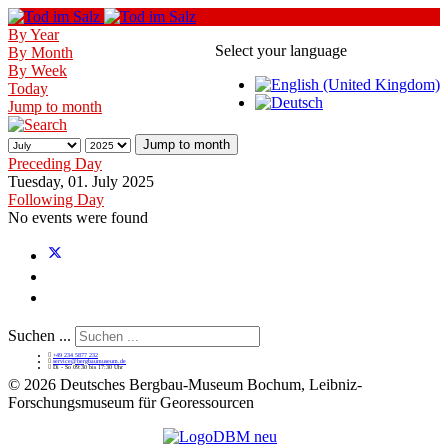
By Year
Select your language
By Month
By Week
Today
Jump to month
Jump to month
Preceding Day
Tuesday, 01. July 2025
Following Day
No events were found
Suchen ...
+49 234 5877 232
service@bergbaumuseum.de
Di - So 09:30 bis 17:30 Uhr
©
2026 Deutsches Bergbau-Museum Bochum, Leibniz-
Forschungsmuseum für Georessourcen