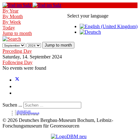
By Year
Select your language
By Month
By Week
Today
Jump to month
Jump to month
Preceding Day
Saturday, 14. September 2024
Following Day
No events were found
Suchen ...
+49 234 5877 232
service@bergbaumuseum.de
Di - So 09:30 bis 17:30 Uhr
©
2026 Deutsches Bergbau-Museum Bochum, Leibniz-
Forschungsmuseum für Georessourcen