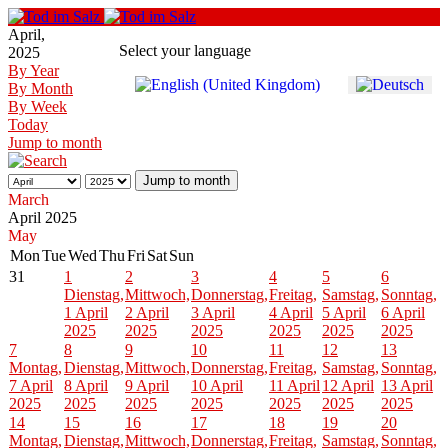
April,
Select your language
2025
By Year
By Month
By Week
Today
Jump to month
Jump to month
March
April 2025
May
Mon
Tue
Wed
Thu
Fri
Sat
Sun
31
1
2
3
4
5
6
Dienstag,
Mittwoch,
Donnerstag,
Freitag,
Samstag,
Sonntag,
1 April
2 April
3 April
4 April
5 April
6 April
2025
2025
2025
2025
2025
2025
7
8
9
10
11
12
13
Montag,
Dienstag,
Mittwoch,
Donnerstag,
Freitag,
Samstag,
Sonntag,
7 April
8 April
9 April
10 April
11 April
12 April
13 April
2025
2025
2025
2025
2025
2025
2025
14
15
16
17
18
19
20
Montag,
Dienstag,
Mittwoch,
Donnerstag,
Freitag,
Samstag,
Sonntag,