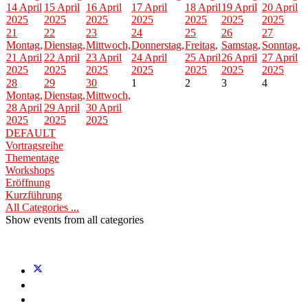
14 April
15 April
16 April
17 April
18 April
19 April
20 April
2025
2025
2025
2025
2025
2025
2025
21
22
23
24
25
26
27
Montag,
Dienstag,
Mittwoch,
Donnerstag,
Freitag,
Samstag,
Sonntag,
21 April
22 April
23 April
24 April
25 April
26 April
27 April
2025
2025
2025
2025
2025
2025
2025
28
29
30
1
2
3
4
Montag,
Dienstag,
Mittwoch,
28 April
29 April
30 April
2025
2025
2025
DEFAULT
Vortragsreihe
Thementage
Workshops
Eröffnung
Kurzführung
All Categories ...
Show events from all categories