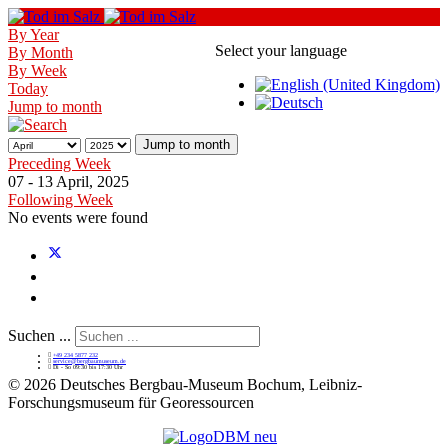
By Year
Select your language
By Month
By Week
Today
Jump to month
Jump to month
Preceding Week
07 - 13 April, 2025
Following Week
No events were found
Suchen ...
+49 234 5877 232
service@bergbaumuseum.de
Di - So 09:30 bis 17:30 Uhr
©
2026 Deutsches Bergbau-Museum Bochum, Leibniz-
Forschungsmuseum für Georessourcen