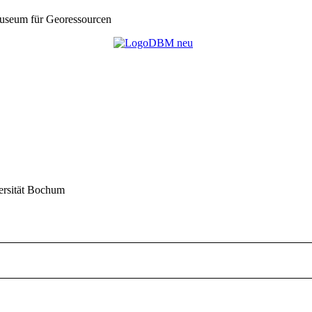
seum für Georessourcen
ersität Bochum