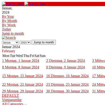
Januar,
2024
By Year
By Month
By Week
Today
Jump to month
Jump to month
Januar 2024
February
Mon
Tue
Wed
Thu
Fri
Sat
Sun
1
Montag, 1 Januar 2024
2
Dienstag, 2 Januar 2024
3
Mittwo
8
Montag, 8 Januar 2024
9
Dienstag, 9 Januar 2024
10
Mittw
15
Montag, 15 Januar 2024
16
Dienstag, 16 Januar 2024
17
Mittw
22
Montag, 22 Januar 2024
23
Dienstag, 23 Januar 2024
24
Mittw
29
Montag, 29 Januar 2024
30
Dienstag, 30 Januar 2024
31
Mittw
DEFAULT
Vortragsreihe
All Categories ...