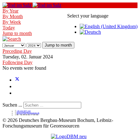
By Year
Select your language
By Month
By Week
Today
Jump to month
Jump to month
Preceding Day
Tuesday, 02. Januar 2024
Following Day
No events were found
Suchen ...
+49 234 5877 232
service@bergbaumuseum.de
Di - So 09:30 bis 17:30 Uhr
©
2026 Deutsches Bergbau-Museum Bochum, Leibniz-
Forschungsmuseum für Georessourcen