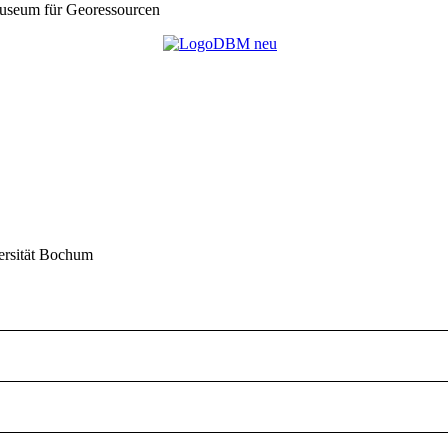
seum für Georessourcen
ersität Bochum