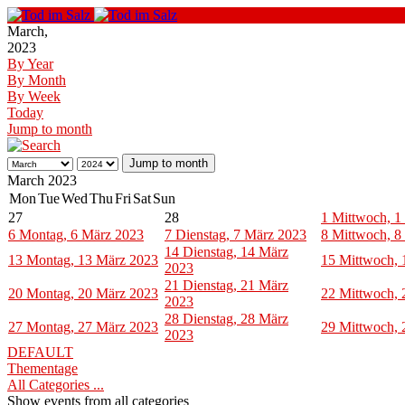
March,
2023
By Year
By Month
By Week
Today
Jump to month
Jump to month
March 2023
Mon
Tue
Wed
Thu
Fri
Sat
Sun
27
28
1
Mittwoch, 1
6
Montag, 6 März 2023
7
Dienstag, 7 März 2023
8
Mittwoch, 8
14
Dienstag, 14 März
13
Montag, 13 März 2023
15
Mittwoch, 
2023
21
Dienstag, 21 März
20
Montag, 20 März 2023
22
Mittwoch, 
2023
28
Dienstag, 28 März
27
Montag, 27 März 2023
29
Mittwoch, 
2023
DEFAULT
Thementage
All Categories ...
Show events from all categories