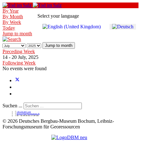
By Year
Select your language
By Month
By Week
Today
Jump to month
Jump to month
Preceding Week
14 - 20 July, 2025
Following Week
No events were found
Suchen ...
+49 234 5877 232
service@bergbaumuseum.de
Di - So 09:30 bis 17:30 Uhr
©
2026 Deutsches Bergbau-Museum Bochum, Leibniz-
Forschungsmuseum für Georessourcen