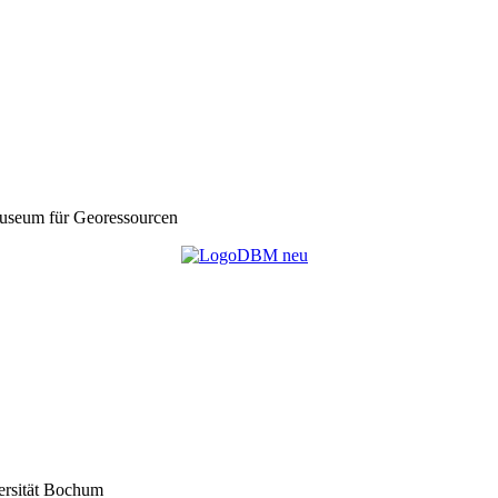
seum für Georessourcen
ersität Bochum