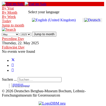
By Year
Select your language
By Month
By Week
Today
Jump to month
Jump to month
Preceding Day
Thursday, 22. May 2025
Following Day
No events were found
Suchen ...
+49 234 5877 232
service@bergbaumuseum.de
Di - So 09:30 bis 17:30 Uhr
©
2026 Deutsches Bergbau-Museum Bochum, Leibniz-
Forschungsmuseum für Georessourcen