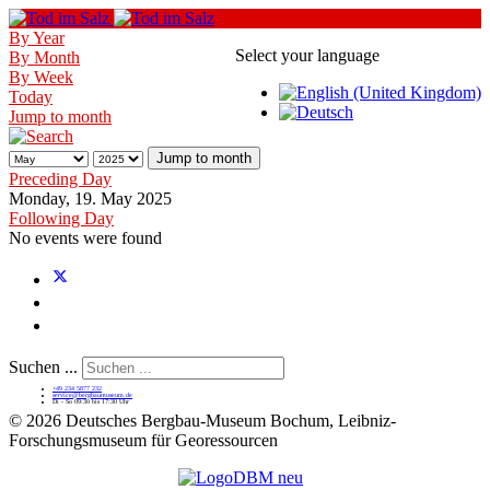
By Year
Select your language
By Month
By Week
Today
Jump to month
Jump to month
Preceding Day
Monday, 19. May 2025
Following Day
No events were found
Suchen ...
+49 234 5877 232
service@bergbaumuseum.de
Di - So 09:30 bis 17:30 Uhr
©
2026 Deutsches Bergbau-Museum Bochum, Leibniz-
Forschungsmuseum für Georessourcen