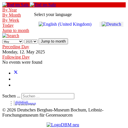
By Year
Select your language
By Month
By Week
Today
Jump to month
Jump to month
Preceding Day
Monday, 12. May 2025
Following Day
No events were found
Suchen ...
+49 234 5877 232
service@bergbaumuseum.de
Di - So 09:30 bis 17:30 Uhr
©
2026 Deutsches Bergbau-Museum Bochum, Leibniz-
Forschungsmuseum für Georessourcen