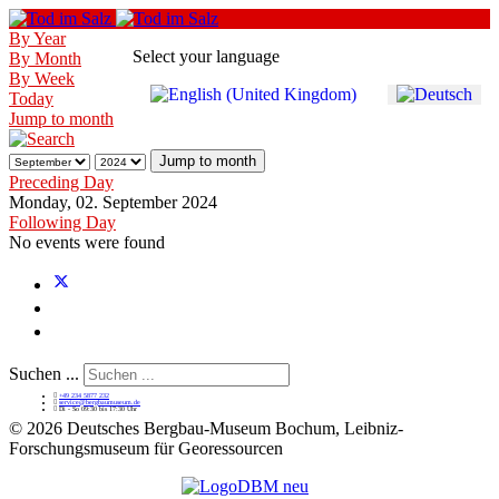
By Year
Select your language
By Month
By Week
Today
Jump to month
Jump to month
Preceding Day
Monday, 02. September 2024
Following Day
No events were found
Suchen ...
+49 234 5877 232
service@bergbaumuseum.de
Di - So 09:30 bis 17:30 Uhr
©
2026 Deutsches Bergbau-Museum Bochum, Leibniz-
Forschungsmuseum für Georessourcen