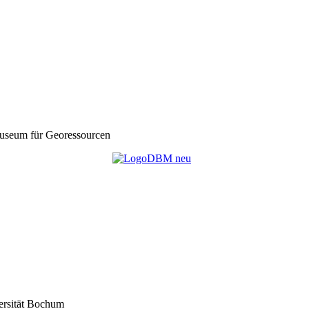
seum für Georessourcen
ersität Bochum