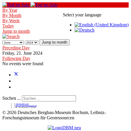
By Year
Select your language
By Month
By Week
Today
Jump to month
Jump to month
Preceding Day
Friday, 21. June 2024
Following Day
No events were found
Suchen ...
+49 234 5877 232
service@bergbaumuseum.de
Di - So 09:30 bis 17:30 Uhr
©
2026 Deutsches Bergbau-Museum Bochum, Leibniz-
Forschungsmuseum für Georessourcen