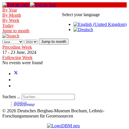
By Year
Select your language
By Month
By Week
Today
Jump to month
Jump to month
Preceding Week
17 - 23 June, 2024
Following Week
No events were found
Suchen ...
+49 234 5877 232
service@bergbaumuseum.de
Di - So 09:30 bis 17:30 Uhr
©
2026 Deutsches Bergbau-Museum Bochum, Leibniz-
Forschungsmuseum für Georessourcen