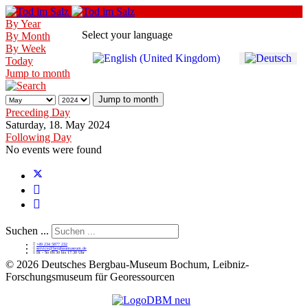
By Year
Select your language
By Month
By Week
Today
Jump to month
Jump to month
Preceding Day
Saturday, 18. May 2024
Following Day
No events were found
Suchen ...
+49 234 5877 232
service@bergbaumuseum.de
Di - So 09:30 bis 17:30 Uhr
©
2026 Deutsches Bergbau-Museum Bochum, Leibniz-
Forschungsmuseum für Georessourcen