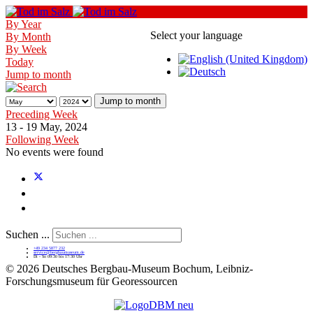
By Year
Select your language
By Month
By Week
Today
Jump to month
Jump to month
Preceding Week
13 - 19 May, 2024
Following Week
No events were found
Suchen ...
+49 234 5877 232
service@bergbaumuseum.de
Di - So 09:30 bis 17:30 Uhr
©
2026 Deutsches Bergbau-Museum Bochum, Leibniz-
Forschungsmuseum für Georessourcen