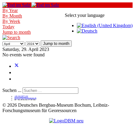
By Year
Select your language
By Month
By Week
Today
Jump to month
Jump to month
Saturday, 29. April 2023
No events were found
Suchen ...
+49 234 5877 232
service@bergbaumuseum.de
Di - So 09:30 bis 17:30 Uhr
©
2026 Deutsches Bergbau-Museum Bochum, Leibniz-
Forschungsmuseum für Georessourcen