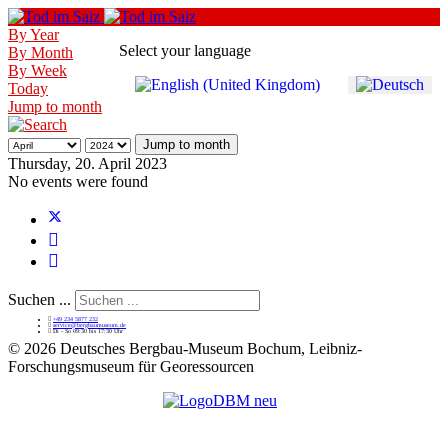
By Year
Select your language
By Month
By Week
Today
Jump to month
Jump to month
Thursday, 20. April 2023
No events were found
Suchen ...
+49 234 5877 232
service@bergbaumuseum.de
Di - So 09:30 bis 17:30 Uhr
©
2026 Deutsches Bergbau-Museum Bochum, Leibniz-
Forschungsmuseum für Georessourcen