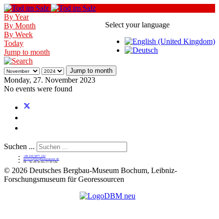
By Year
Select your language
By Month
By Week
Today
Jump to month
Jump to month
Monday, 27. November 2023
No events were found
Suchen ...
+49 234 5877 232
service@bergbaumuseum.de
Di - So 09:30 bis 17:30 Uhr
©
2026 Deutsches Bergbau-Museum Bochum, Leibniz-
Forschungsmuseum für Georessourcen