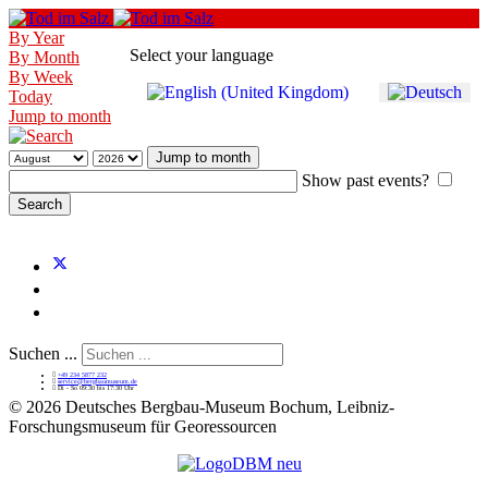
By Year
Select your language
By Month
By Week
Today
Jump to month
Jump to month
Show past events?
Suchen ...
+49 234 5877 232
service@bergbaumuseum.de
Di - So 09:30 bis 17:30 Uhr
©
2026 Deutsches Bergbau-Museum Bochum, Leibniz-
Forschungsmuseum für Georessourcen