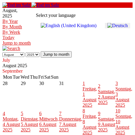
August,
Select your language
2025
By Year
By Month
By Week
Today
Jump to month
Jump to month
July
August 2025
September
Mon
Tue
Wed
Thu
Fri
Sat
Sun
28
29
30
31
1
3
2
Freitag,
Sonntag,
Samstag,
1
3
2 August
August
August
2025
2025
2025
8
10
4
5
6
7
9
Freitag,
Sonntag,
Montag,
Dienstag,
Mittwoch,
Donnerstag,
Samstag,
8
10
4 August
5 August
6 August
7 August
9 August
August
August
2025
2025
2025
2025
2025
2025
2025