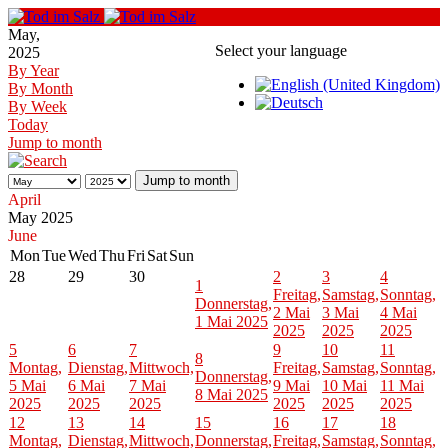
May,
Select your language
2025
By Year
By Month
By Week
Today
Jump to month
Jump to month
April
May 2025
June
Mon
Tue
Wed
Thu
Fri
Sat
Sun
28
29
30
2
3
4
1
Freitag,
Samstag,
Sonntag,
Donnerstag,
2 Mai
3 Mai
4 Mai
1 Mai 2025
2025
2025
2025
5
6
7
9
10
11
8
Montag,
Dienstag,
Mittwoch,
Freitag,
Samstag,
Sonntag,
Donnerstag,
5 Mai
6 Mai
7 Mai
9 Mai
10 Mai
11 Mai
8 Mai 2025
2025
2025
2025
2025
2025
2025
12
13
14
15
16
17
18
Montag,
Dienstag,
Mittwoch,
Donnerstag,
Freitag,
Samstag,
Sonntag,