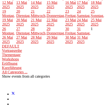
12 Mai
13 Mai
14 Mai
15 Mai
16 Mai
17 Mai
18 Mai
2025
2025
2025
2025
2025
2025
2025
19
20
21
22
23
24
25
Montag,
Dienstag,
Mittwoch,
Donnerstag,
Freitag,
Samstag,
Sonntag,
19 Mai
20 Mai
21 Mai
22 Mai
23 Mai
24 Mai
25 Mai
2025
2025
2025
2025
2025
2025
2025
26
27
28
29
30
31
1
Montag,
Dienstag,
Mittwoch,
Donnerstag,
Freitag,
Samstag,
26 Mai
27 Mai
28 Mai
29 Mai
30 Mai
31 Mai
2025
2025
2025
2025
2025
2025
DEFAULT
Vortragsreihe
Thementage
Workshops
Eröffnung
Kurzführung
All Categories ...
Show events from all categories