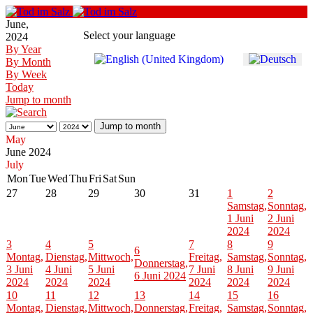
June,
Select your language
2024
By Year
By Month
By Week
Today
Jump to month
Jump to month
May
June 2024
July
Mon
Tue
Wed
Thu
Fri
Sat
Sun
27
28
29
30
31
1
2
Samstag,
Sonntag,
1 Juni
2 Juni
2024
2024
3
4
5
7
8
9
6
Montag,
Dienstag,
Mittwoch,
Freitag,
Samstag,
Sonntag,
Donnerstag,
3 Juni
4 Juni
5 Juni
7 Juni
8 Juni
9 Juni
6 Juni 2024
2024
2024
2024
2024
2024
2024
10
11
12
13
14
15
16
Montag,
Dienstag,
Mittwoch,
Donnerstag,
Freitag,
Samstag,
Sonntag,