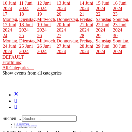
10 Juni
11 Juni
12 Juni
13 Juni
14 Juni
15 Juni
16 Juni
2024
2024
2024
2024
2024
2024
2024
17
18
19
20
21
22
23
Montag,
Dienstag,
Mittwoch,
Donnerstag,
Freitag,
Samstag,
Sonntag,
17 Juni
18 Juni
19 Juni
20 Juni
21 Juni
22 Juni
23 Juni
2024
2024
2024
2024
2024
2024
2024
24
25
26
27
28
29
30
Montag,
Dienstag,
Mittwoch,
Donnerstag,
Freitag,
Samstag,
Sonntag,
24 Juni
25 Juni
26 Juni
27 Juni
28 Juni
29 Juni
30 Juni
2024
2024
2024
2024
2024
2024
2024
DEFAULT
Eröffnung
All Categories ...
Show events from all categories
Suchen ...
+49 234 5877 232
service@bergbaumuseum.de
Di - So 09:30 bis 17:30 Uhr