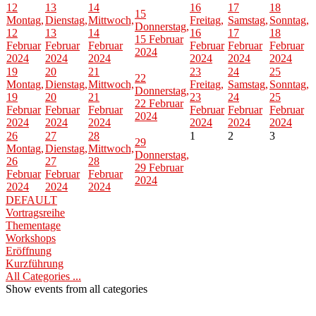
12
13
14
16
17
18
15
Montag,
Dienstag,
Mittwoch,
Freitag,
Samstag,
Sonntag,
Donnerstag,
12
13
14
16
17
18
15 Februar
Februar
Februar
Februar
Februar
Februar
Februar
2024
2024
2024
2024
2024
2024
2024
19
20
21
23
24
25
22
Montag,
Dienstag,
Mittwoch,
Freitag,
Samstag,
Sonntag,
Donnerstag,
19
20
21
23
24
25
22 Februar
Februar
Februar
Februar
Februar
Februar
Februar
2024
2024
2024
2024
2024
2024
2024
26
27
28
1
2
3
29
Montag,
Dienstag,
Mittwoch,
Donnerstag,
26
27
28
29 Februar
Februar
Februar
Februar
2024
2024
2024
2024
DEFAULT
Vortragsreihe
Thementage
Workshops
Eröffnung
Kurzführung
All Categories ...
Show events from all categories