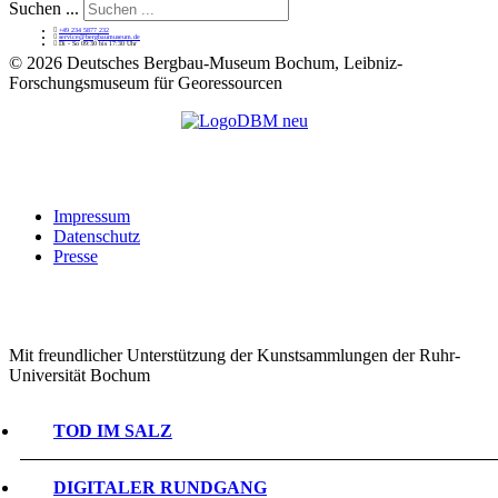
Suchen ...
+49 234 5877 232
service@bergbaumuseum.de
Di - So 09:30 bis 17:30 Uhr
©
2026 Deutsches Bergbau-Museum Bochum, Leibniz-
Forschungsmuseum für Georessourcen
Impressum
Datenschutz
Presse
Mit freundlicher Unterstützung der Kunstsammlungen der Ruhr-
Universität Bochum
TOD IM SALZ
DIGITALER RUNDGANG