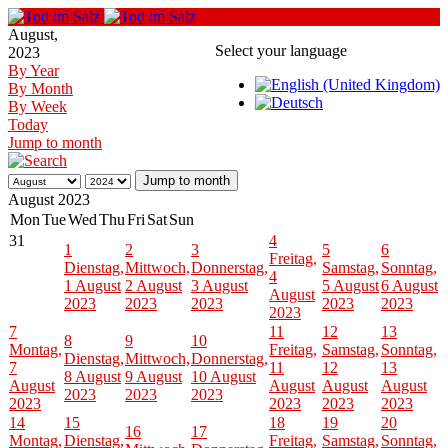
August,
Select your language
2023
By Year
By Month
By Week
Today
Jump to month
Jump to month
August 2023
Mon
Tue
Wed
Thu
Fri
Sat
Sun
31
4
1
2
3
5
6
Freitag,
Dienstag,
Mittwoch,
Donnerstag,
Samstag,
Sonntag,
4
1 August
2 August
3 August
5 August
6 August
August
2023
2023
2023
2023
2023
2023
7
11
12
13
8
9
10
Montag,
Freitag,
Samstag,
Sonntag,
Dienstag,
Mittwoch,
Donnerstag,
7
11
12
13
8 August
9 August
10 August
August
August
August
August
2023
2023
2023
2023
2023
2023
2023
14
15
18
19
20
16
17
Montag,
Dienstag,
Freitag,
Samstag,
Sonntag,