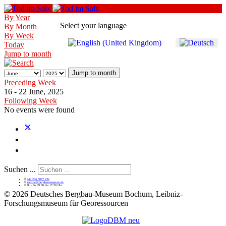
By Year
Select your language
By Month
By Week
Today
Jump to month
Jump to month
Preceding Week
16 - 22 June, 2025
Following Week
No events were found
Suchen ...
+49 234 5877 232
service@bergbaumuseum.de
Di - So 09:30 bis 17:30 Uhr
©
2026 Deutsches Bergbau-Museum Bochum, Leibniz-
Forschungsmuseum für Georessourcen