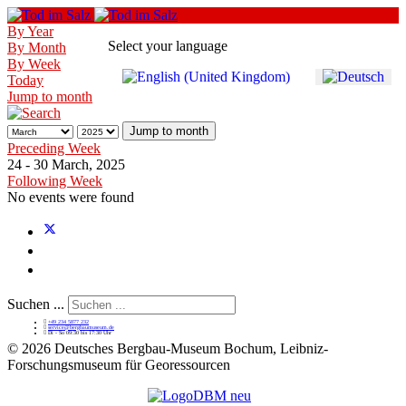
By Year
Select your language
By Month
By Week
Today
Jump to month
Jump to month
Preceding Week
24 - 30 March, 2025
Following Week
No events were found
Suchen ...
+49 234 5877 232
service@bergbaumuseum.de
Di - So 09:30 bis 17:30 Uhr
©
2026 Deutsches Bergbau-Museum Bochum, Leibniz-
Forschungsmuseum für Georessourcen