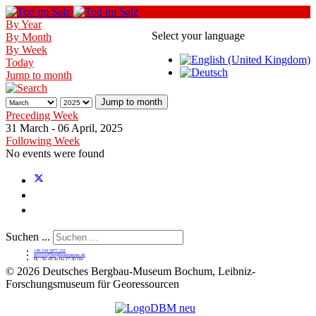
By Year
Select your language
By Month
By Week
Today
Jump to month
Jump to month
Preceding Week
31 March - 06 April, 2025
Following Week
No events were found
Suchen ...
+49 234 5877 232
service@bergbaumuseum.de
Di - So 09:30 bis 17:30 Uhr
©
2026 Deutsches Bergbau-Museum Bochum, Leibniz-
Forschungsmuseum für Georessourcen