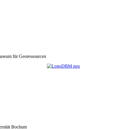
seum für Georessourcen
ersität Bochum