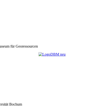
seum für Georessourcen
ersität Bochum